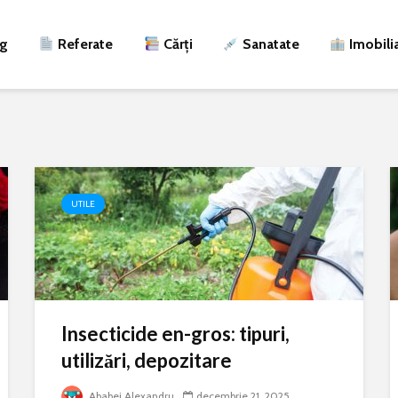
ng
Referate
Cărți
Sanatate
Imobili
UTILE
Insecticide en-gros: tipuri,
utilizări, depozitare
Ababei Alexandru
decembrie 21, 2025