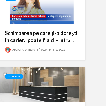
Schimbarea pe care ți-o dorești
în carieră poate fi aici – intră...
Ababei Alexandru
octombrie 15, 2025
IMOBILIARE