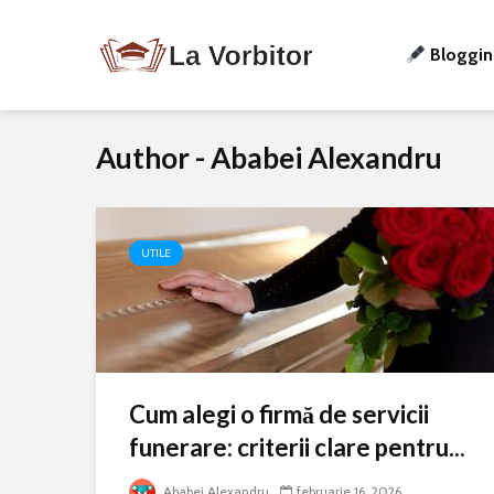
Bloggi
Author - Ababei Alexandru
UTILE
Cum alegi o firmă de servicii
funerare: criterii clare pentru...
Ababei Alexandru
februarie 16, 2026