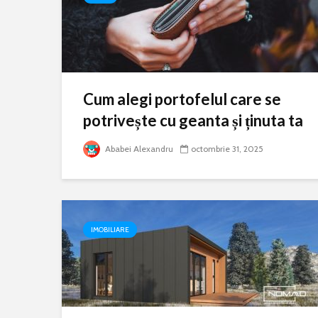
Cum alegi portofelul care se
potrivește cu geanta și ținuta ta
Ababei Alexandru
octombrie 31, 2025
IMOBILIARE