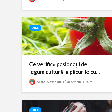
UTILE
Ce verifică pasionații de
legumicultură la plicurile cu...
Ababei Alexandru
decembrie 5, 2025
UTILE