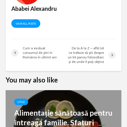
Ababei Alexandru
VIEW ALL POSTS
Cum a evoluat
De la A la Z – află tot
consumul de știri în
ce trebuie să știi despre
România în ultimii ani
un kit panou fotovoltaic
și de unde îl poți obține
You may also like
UTILE
Alimentație sănătoasă pentru
întreaga familie. Sfaturi