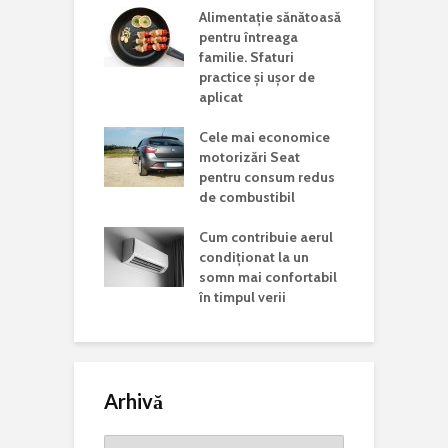
ina potrivită
Alimentație sănătoasă
C
 lucrări de
pentru întreaga
a
aj acasă
familie. Sfaturi
c
practice și ușor de
J
i vizita într-un
aplicat
d în județul
C
Cele mai economice
o
motorizări Seat
n
Mondială a
pentru consum redus
r Rare. De ce
de combustibil
C
 această zi și
p
ste mesajul
Cum contribuie aerul
a
is la nivel
condiționat la un
somn mai confortabil
în timpul verii
Arhivă
Arhivă