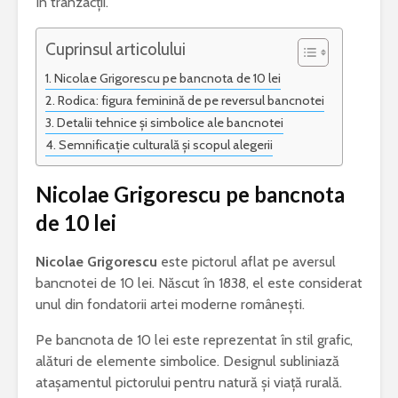
în tranzacții.
Cuprinsul articolului
Nicolae Grigorescu pe bancnota de 10 lei
„Iona” de Marin
Ce este acneea
Rodica: figura feminină de pe reversul bancnotei
Sorescu – opera ce
Detalii tehnice și simbolice ale bancnotei
a schimbat
NUVELA REALISTA ANTE
Semnificație culturală și scopul alegerii
percepția asupra
CU ELEMENTE DE ANALI
teatrului
PSIHOLOGICA -MOARA 
NOROC – Ioan Slavici
Nicolae Grigorescu pe bancnota
Esti pasionat de muzica? Invata un
de 10 lei
instrument care ti se potriveste
Vrei sa fii
bun? Lucr
Text argumentativ despre iubire
cei mai bu
Nicolae Grigorescu
este pictorul aflat pe aversul
bancnotei de 10 lei. Născut în 1838, el este considerat
unul din fondatorii artei moderne românești.
Pe bancnota de 10 lei este reprezentat în stil grafic,
alături de elemente simbolice. Designul subliniază
atașamentul pictorului pentru natură și viață rurală.