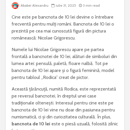
Ababei Alexandru
iulie 31, 2025
3 min read
Bormașina potrivită
De ce este
Cine este pe bancnota de 10 lei devine o întrebare
pentru lucrări de
iepure una
bricolaj acasă
cele mai 
frecventă pentru mulți români. Bancnota de 10 lei o
specii di
prezintă pe cea mai cunoscută figură din pictura
Ce poți vizita într-
Meditera
românească: Nicolae Grigorescu.
un weekend în
județul Gorj
Sony Alp
Numele lui Nicolae Grigorescu apare pe partea
rămâne un
frontală a bancnotei de 10 lei, alături de simboluri din
Ziua Mondială a
foto bun 
lumea artei: pensulă, paletă, floare nalbă. Tot pe
Bolilor Rare. De ce
începător
există această zi și
bancnota de 10 lei apare și o figură feminină, model
care este mesajul
Cele mai 
pentru tabloul „Rodica” creat de pictor.
transmis la nivel
probleme 
global
combinel
Această țărăncuță, numită Rodica, este reprezentată
frigorific
pe reversul bancnotei, în dreptul unei case
și cum pot
tradiționale oltenești. Interesul pentru cine este pe
prevenite
bancnota de 10 lei vine nu doar din pasiunea pentru
numismatică, ci și din curiozitatea culturală. În plus,
bancnota de 10 lei
este o piesă uzuală, folosită zilnic