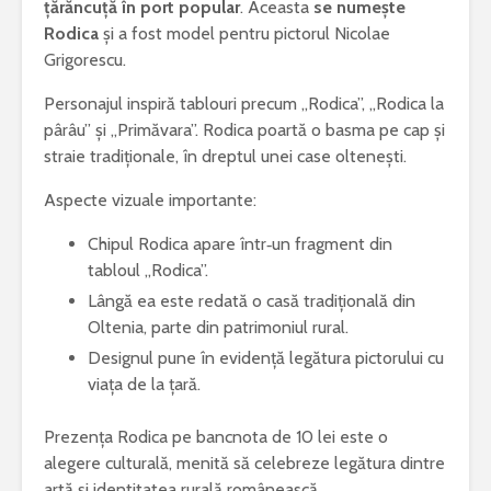
țărăncuţă în port popular
. Aceasta
se numește
Rodica
și a fost model pentru pictorul Nicolae
Grigorescu.
Personajul inspiră tablouri precum „Rodica”, „Rodica la
pârâu” și „Primăvara”. Rodica poartă o basma pe cap și
straie tradiționale, în dreptul unei case oltenești.
Aspecte vizuale importante:
Chipul Rodica apare într‑un fragment din
tabloul „Rodica”.
Lângă ea este redată o casă tradițională din
Oltenia, parte din patrimoniul rural.
Designul pune în evidență legătura pictorului cu
viața de la țară.
Prezența Rodica pe bancnota de 10 lei este o
alegere culturală, menită să celebreze legătura dintre
artă și identitatea rurală românească.