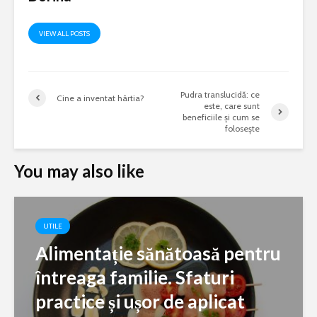
VIEW ALL POSTS
Pudra translucidă: ce
Cine a inventat hârtia?
este, care sunt
beneficiile și cum se
folosește
You may also like
UTILE
Alimentație sănătoasă pentru
întreaga familie. Sfaturi
practice și ușor de aplicat