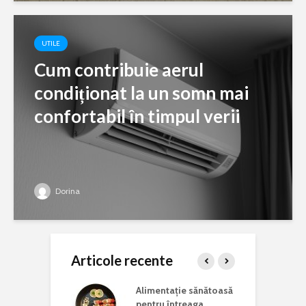
UTILE
Cum contribuie aerul
condiționat la un somn mai
confortabil în timpul verii
Dorina
Articole recente
ina potrivită
Alimentație sănătoasă
C
 lucrări de
pentru întreaga
a