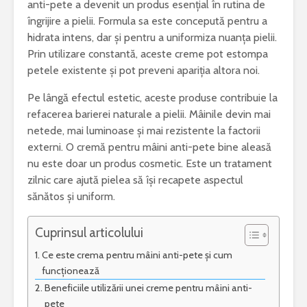
anti-pete a devenit un produs esențial în rutina de
îngrijire a pielii. Formula sa este concepută pentru a
hidrata intens, dar și pentru a uniformiza nuanța pielii.
Prin utilizare constantă, aceste creme pot estompa
petele existente și pot preveni apariția altora noi.
„Iona” de Marin
Ce este acneea
Sorescu – opera ce
Pe lângă efectul estetic, aceste produse contribuie la
a schimbat
NUVELA REALISTA ANTE
refacerea barierei naturale a pielii. Mâinile devin mai
percepția asupra
CU ELEMENTE DE ANALI
teatrului
PSIHOLOGICA -MOARA 
netede, mai luminoase și mai rezistente la factorii
NOROC – Ioan Slavici
externi. O cremă pentru mâini anti-pete bine aleasă
Esti pasionat de muzica? Invata un
nu este doar un produs cosmetic. Este un tratament
instrument care ti se potriveste
Vrei sa fii
zilnic care ajută pielea să își recapete aspectul
bun? Lucr
sănătos și uniform.
Text argumentativ despre iubire
cei mai bu
Cuprinsul articolului
Ce este crema pentru mâini anti-pete și cum
funcționează
Beneficiile utilizării unei creme pentru mâini anti-
pete