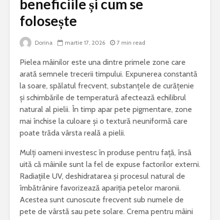
beneficiile și cum se
folosește
Bormașina potrivită
De ce este
pentru lucrări de
iepure una
bricolaj acasă
cele mai 
Dorina
martie 17, 2026
7 min read
specii di
Ce poți vizita într-
Meditera
Pielea mâinilor este una dintre primele zone care
un weekend în
arată semnele trecerii timpului. Expunerea constantă
județul Gorj
Sony Alp
la soare, spălatul frecvent, substanțele de curățenie
rămâne un
și schimbările de temperatură afectează echilibrul
Ziua Mondială a
foto bun 
Bolilor Rare. De ce
începător
natural al pielii. În timp apar pete pigmentare, zone
există această zi și
mai închise la culoare și o textură neuniformă care
care este mesajul
Cele mai 
poate trăda vârsta reală a pielii.
transmis la nivel
probleme 
global
combinel
Mulți oameni investesc în produse pentru față, însă
frigorific
uită că mâinile sunt la fel de expuse factorilor externi.
și cum pot
Radiațiile UV, deshidratarea și procesul natural de
prevenite
îmbătrânire favorizează apariția petelor maronii.
Acestea sunt cunoscute frecvent sub numele de
pete de vârstă sau pete solare. Crema pentru mâini