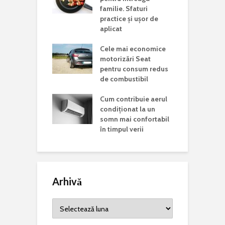
aj acasă
familie. Sfaturi
c
practice și ușor de
J
i vizita într-un
aplicat
d în județul
C
Cele mai economice
o
motorizări Seat
n
Mondială a
pentru consum redus
r Rare. De ce
de combustibil
C
 această zi și
p
ste mesajul
Cum contribuie aerul
a
is la nivel
condiționat la un
somn mai confortabil
în timpul verii
Arhivă
Arhivă