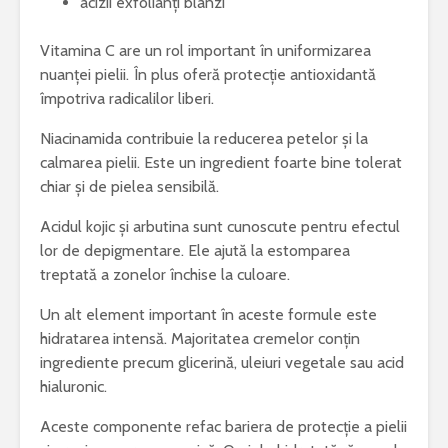
acizii exfolianți blânzi
Vitamina C are un rol important în uniformizarea
nuanței pielii. În plus oferă protecție antioxidantă
împotriva radicalilor liberi.
Niacinamida contribuie la reducerea petelor și la
calmarea pielii. Este un ingredient foarte bine tolerat
chiar și de pielea sensibilă.
Acidul kojic și arbutina sunt cunoscute pentru efectul
lor de depigmentare. Ele ajută la estomparea
treptată a zonelor închise la culoare.
Un alt element important în aceste formule este
hidratarea intensă. Majoritatea cremelor conțin
ingrediente precum glicerină, uleiuri vegetale sau acid
hialuronic.
Aceste componente refac bariera de protecție a pielii