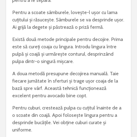
pentru a le separa.
Pentru a scoate sâmburele, lovește-l ușor cu lama
cuțitului și răsucește. Sâmburele se va desprinde ușor.
Ai grijă la degete și păstrează o priză fermă.
Există două metode principale pentru decojire. Prima
este să cureți coaja cu lingura. Introdu lingura între
pulpă și coajă și urmărește conturul, desprinzând
pulpa dintr-o singură mișcare.
A doua metodă presupune decojirea manuală. Taie
fiecare jumătate în sferturi și trage ușor coaja de la
bază spre vârf. Această tehnică funcționează
excelent pentru avocado bine copt.
Pentru cuburi, crestează pulpa cu cuțitul înainte de a
o scoate din coajă. Apoi folosește lingura pentru a
desprinde bucățile. Vei obține cuburi curate și
uniforme.