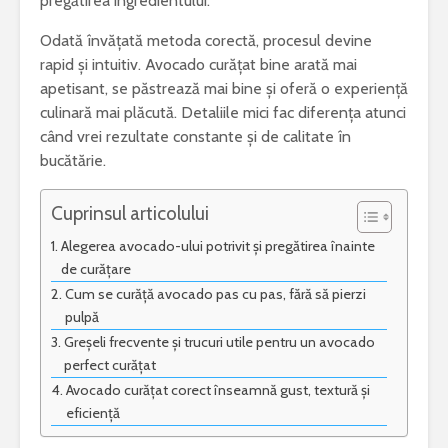
pregătirea ingredientului.
Odată învățată metoda corectă, procesul devine
rapid și intuitiv. Avocado curățat bine arată mai
apetisant, se păstrează mai bine și oferă o experiență
„Iona” de Marin
Ce este acneea
culinară mai plăcută. Detaliile mici fac diferența atunci
Sorescu – opera ce
când vrei rezultate constante și de calitate în
a schimbat
NUVELA REALISTA ANTE
bucătărie.
percepția asupra
CU ELEMENTE DE ANALI
teatrului
PSIHOLOGICA -MOARA 
NOROC – Ioan Slavici
Cuprinsul articolului
Esti pasionat de muzica? Invata un
Alegerea avocado-ului potrivit și pregătirea înainte
instrument care ti se potriveste
Vrei sa fii
bun? Lucr
de curățare
Text argumentativ despre iubire
cei mai bu
Cum se curăță avocado pas cu pas, fără să pierzi
pulpă
Greșeli frecvente și trucuri utile pentru un avocado
perfect curățat
Avocado curățat corect înseamnă gust, textură și
eficiență