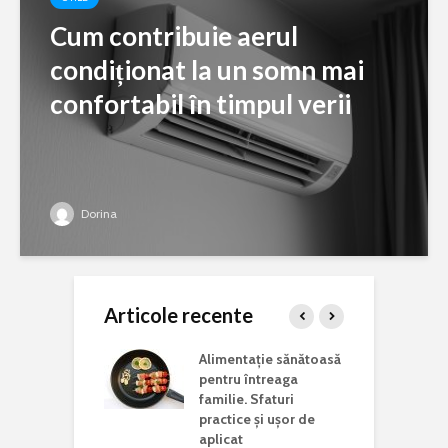
Cum contribuie aerul
condiționat la un somn mai
confortabil în timpul verii
Dorina
Articole recente
ina potrivită
Alimentație sănătoasă
C
 lucrări de
pentru întreaga
a
aj acasă
familie. Sfaturi
c
practice și ușor de
J
i vizita într-un
aplicat