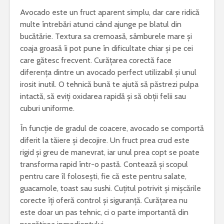
Avocado este un fruct aparent simplu, dar care ridică
Bormașina potrivită
De ce este
multe întrebări atunci când ajunge pe blatul din
pentru lucrări de
iepure una
bucătărie. Textura sa cremoasă, sâmburele mare și
bricolaj acasă
cele mai 
coaja groasă îi pot pune în dificultate chiar și pe cei
specii di
care gătesc frecvent. Curățarea corectă face
Ce poți vizita într-
Meditera
un weekend în
diferența dintre un avocado perfect utilizabil și unul
județul Gorj
Sony Alp
irosit inutil. O tehnică bună te ajută să păstrezi pulpa
rămâne un
intactă, să eviți oxidarea rapidă și să obții felii sau
Ziua Mondială a
foto bun 
cuburi uniforme.
Bolilor Rare. De ce
începător
există această zi și
În funcție de gradul de coacere, avocado se comportă
care este mesajul
Cele mai 
diferit la tăiere și decojire. Un fruct prea crud este
transmis la nivel
probleme 
global
combinel
rigid și greu de manevrat, iar unul prea copt se poate
frigorific
transforma rapid într-o pastă. Contează și scopul
și cum pot
pentru care îl folosești, fie că este pentru salate,
prevenite
guacamole, toast sau sushi. Cuțitul potrivit și mișcările
corecte îți oferă control și siguranță. Curățarea nu
este doar un pas tehnic, ci o parte importantă din