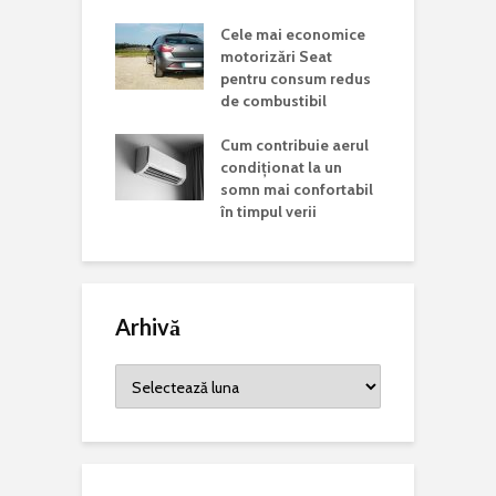
d în județul
C
Cele mai economice
o
motorizări Seat
n
Mondială a
pentru consum redus
r Rare. De ce
de combustibil
C
 această zi și
p
ste mesajul
Cum contribuie aerul
a
is la nivel
condiționat la un
somn mai confortabil
în timpul verii
Arhivă
Arhivă