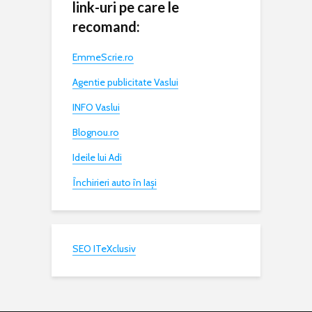
link-uri pe care le
recomand:
EmmeScrie.ro
Agentie publicitate Vaslui
INFO Vaslui
Blognou.ro
Ideile lui Adi
Închirieri auto în Iași
SEO ITeXclusiv