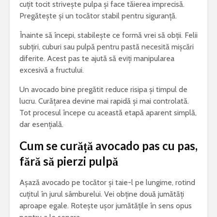
cuțit tocit strivește pulpa și face tăierea imprecisă.
Pregătește și un tocător stabil pentru siguranță.
Înainte să începi, stabilește ce formă vrei să obții. Felii
subțiri, cuburi sau pulpă pentru pastă necesită mișcări
diferite. Acest pas te ajută să eviți manipularea
excesivă a fructului.
Un avocado bine pregătit reduce risipa și timpul de
lucru. Curățarea devine mai rapidă și mai controlată.
Tot procesul începe cu această etapă aparent simplă,
dar esențială.
Cum se curăță avocado pas cu pas,
fără să pierzi pulpă
Așază avocado pe tocător și taie-l pe lungime, rotind
cuțitul în jurul sâmburelui. Vei obține două jumătăți
aproape egale. Rotește ușor jumătățile în sens opus