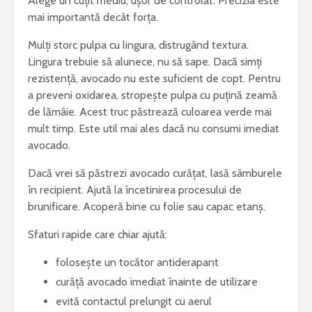
Alege un cuțit mediu, ușor de controlat. Precizia este
mai importantă decât forța.
Mulți storc pulpa cu lingura, distrugând textura.
Lingura trebuie să alunece, nu să sape. Dacă simți
rezistență, avocado nu este suficient de copt. Pentru
a preveni oxidarea, stropește pulpa cu puțină zeamă
de lămâie. Acest truc păstrează culoarea verde mai
mult timp. Este util mai ales dacă nu consumi imediat
avocado.
Dacă vrei să păstrezi avocado curățat, lasă sâmburele
în recipient. Ajută la încetinirea procesului de
brunificare. Acoperă bine cu folie sau capac etanș.
Sfaturi rapide care chiar ajută:
folosește un tocător antiderapant
curăță avocado imediat înainte de utilizare
evită contactul prelungit cu aerul