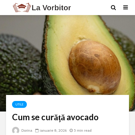
UTILE
Cum se curăță avocado
Dorina
ianuarie 8, 2026
5 min read