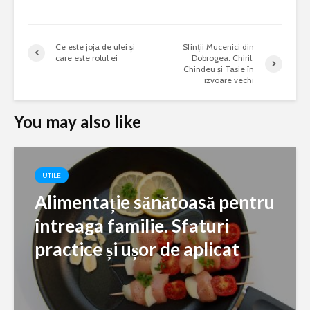
Ce este joja de ulei și
Sfinţii Mucenici din
care este rolul ei
Dobrogea: Chiril,
Chindeu şi Tasie în
izvoare vechi
You may also like
UTILE
Alimentație sănătoasă pentru
întreaga familie. Sfaturi
practice și ușor de aplicat