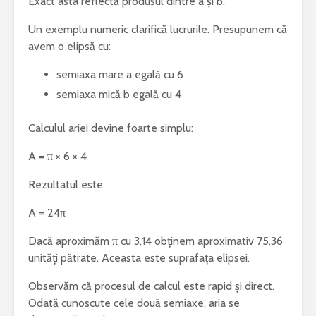
Exact asta reflectă produsul dintre a și b.
Un exemplu numeric clarifică lucrurile. Presupunem că
avem o elipsă cu:
semiaxa mare a egală cu 6
semiaxa mică b egală cu 4
Calculul ariei devine foarte simplu:
A = π × 6 × 4
Rezultatul este:
A = 24π
Dacă aproximăm π cu 3,14 obținem aproximativ 75,36
unități pătrate. Aceasta este suprafața elipsei.
Observăm că procesul de calcul este rapid și direct.
Odată cunoscute cele două semiaxe, aria se