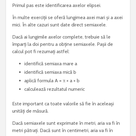
Primul pas este identificarea axelor elipsei.
În multe exerciții se oferă lungimea axei mari și a axei
mici. În alte cazuri sunt date direct semiaxele.
Dacă ai lungimile axelor complete, trebuie să le
împarți la doi pentru a obține semiaxele. Pașii de
calcul pot fi rezumați astfel:
identifică semiaxa mare a
identifică semiaxa mică b
aplică formula A = π × a × b
calculează rezultatul numeric
Este important ca toate valorile să fie în aceleași
unități de măsură.
Dacă semiaxele sunt exprimate în metri, aria va fi în
metri pătrați. Dacă sunt în centimetri, aria va fi în