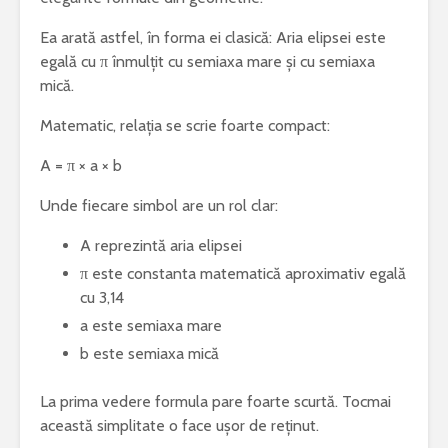
Ea arată astfel, în forma ei clasică: Aria elipsei este
egală cu π înmulțit cu semiaxa mare și cu semiaxa
mică.
Matematic, relația se scrie foarte compact:
A = π × a × b
Unde fiecare simbol are un rol clar:
A reprezintă aria elipsei
π este constanta matematică aproximativ egală
cu 3,14
a este semiaxa mare
b este semiaxa mică
La prima vedere formula pare foarte scurtă. Tocmai
această simplitate o face ușor de reținut.