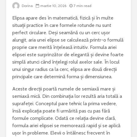
Dorina
martie 10, 2026
7 min read
Bormașina potrivită
De ce este
Elipsa apare des în matematică, fizică și în multe
pentru lucrări de
iepure una
bricolaj acasă
cele mai 
situații practice în care formele rotunde nu sunt
specii di
perfect circulare. Deși seamănă cu un cerc ușor
Ce poți vizita într-
Meditera
alungit, aria unei elipse se calculează printr-o formulă
un weekend în
proprie care merită înțeleasă intuitiv. Formula ariei
județul Gorj
Sony Alp
elipsei este surprinzător de elegantă și devine foarte
rămâne un
Ziua Mondială a
foto bun 
simplă atunci când înțelegi rolul axelor sale. În locul
Bolilor Rare. De ce
începător
unui singur radius ca la cerc, elipsa are două direcții
există această zi și
principale care determină forma și dimensiunea.
care este mesajul
Cele mai 
transmis la nivel
probleme 
Aceste direcții poartă numele de semiaxă mare și
global
combinel
semiaxă mică. Din combinația lor rezultă aria totală a
frigorific
suprafeței. Conceptul pare tehnic la prima vedere,
și cum pot
prevenite
însă explicația poate fi urmărită pas cu pas fără
formule complicate. Odată ce relația devine clară,
formula ariei elipsei se memorează rapid și se aplică
ușor în probleme. Elevii o întâlnesc frecvent în