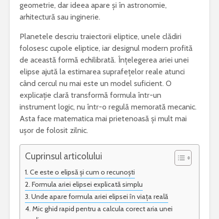
geometrie, dar ideea apare și în astronomie,
arhitectură sau inginerie.
Planetele descriu traiectorii eliptice, unele clădiri
folosesc cupole eliptice, iar designul modern profită
„Iona” de Marin
Ce este acneea
de această formă echilibrată. Înțelegerea ariei unei
Sorescu – opera ce
elipse ajută la estimarea suprafețelor reale atunci
a schimbat
NUVELA REALISTA ANTE
percepția asupra
CU ELEMENTE DE ANALI
când cercul nu mai este un model suficient. O
teatrului
PSIHOLOGICA -MOARA 
explicație clară transformă formula într-un
NOROC – Ioan Slavici
instrument logic, nu într-o regulă memorată mecanic.
Esti pasionat de muzica? Invata un
Asta face matematica mai prietenoasă și mult mai
instrument care ti se potriveste
Vrei sa fii
ușor de folosit zilnic.
bun? Lucr
Text argumentativ despre iubire
cei mai bu
Cuprinsul articolului
Ce este o elipsă și cum o recunoști
Formula ariei elipsei explicată simplu
Unde apare formula ariei elipsei în viața reală
Mic ghid rapid pentru a calcula corect aria unei