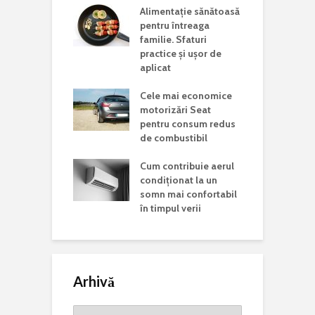
ina potrivită
Alimentație sănătoasă
C
 lucrări de
pentru întreaga
a
aj acasă
familie. Sfaturi
c
practice și ușor de
J
i vizita într-un
aplicat
d în județul
C
Cele mai economice
o
motorizări Seat
n
Mondială a
pentru consum redus
r Rare. De ce
de combustibil
C
 această zi și
p
ste mesajul
Cum contribuie aerul
a
is la nivel
condiționat la un
somn mai confortabil
în timpul verii
Arhivă
Arhivă