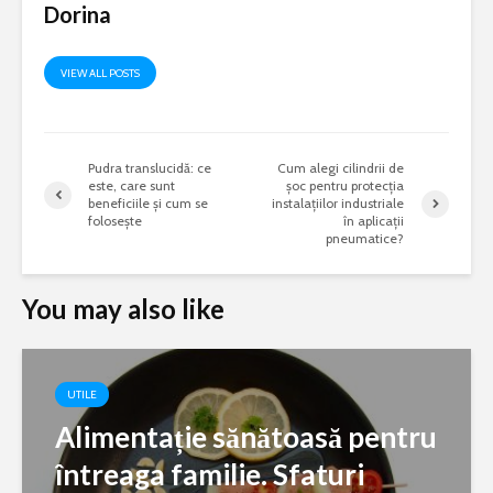
Dorina
VIEW ALL POSTS
Pudra translucidă: ce
Cum alegi cilindrii de
este, care sunt
șoc pentru protecția
beneficiile și cum se
instalațiilor industriale
folosește
în aplicații
pneumatice?
You may also like
UTILE
Alimentație sănătoasă pentru
întreaga familie. Sfaturi