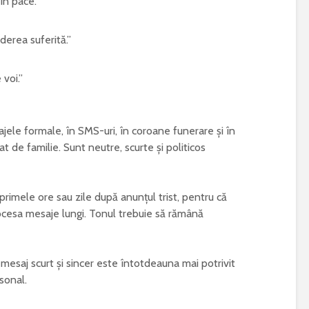
în pace.”
derea suferită.”
 voi.”
jele formale, în SMS-uri, în coroane funerare și în
iat de familie. Sunt neutre, scurte și politicos
primele ore sau zile după anunțul trist, pentru că
rocesa mesaje lungi. Tonul trebuie să rămână
n mesaj scurt și sincer este întotdeauna mai potrivit
sonal.