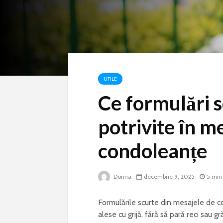
UTILE
Ce formulări 
potrivite în m
condoleanțe
Dorina
decembrie 9, 2025
5 min
Formulările scurte din mesajele de c
alese cu grijă, fără să pară reci sau g