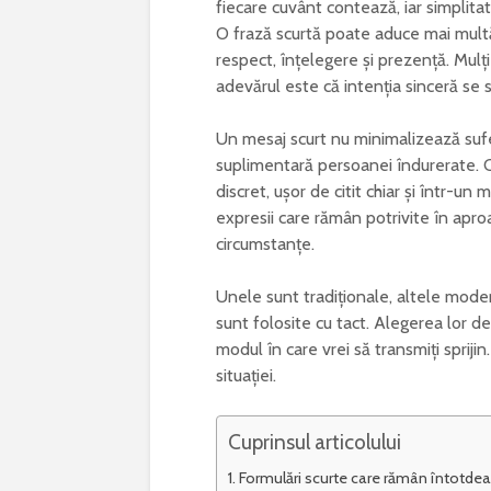
fiecare cuvânt contează, iar simplit
O frază scurtă poate aduce mai multă
respect, înțelegere și prezență. Mulț
adevărul este că intenția sinceră se s
Un mesaj scurt nu minimalizează suferi
suplimentară persoanei îndurerate. C
discret, ușor de citit chiar și într-u
expresii care rămân potrivite în apro
circumstanțe.
Unele sunt tradiționale, altele mode
sunt folosite cu tact. Alegerea lor de
modul în care vrei să transmiți spriji
situației.
Cuprinsul articolului
Formulări scurte care rămân întotde