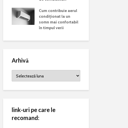
 și
poluarea 
ul
Cum contribuie aerul
alergiilor
l
condiționat la un
somn mai confortabil
în timpul verii
Arhivă
Arhivă
link-uri pe care le
recomand: