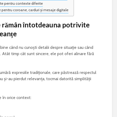
e pentru contexte diferite
 pentru coroane, carduri și mesaje digitale
e rămân întotdeauna potrivite
leanțe
bine când nu cunoști detalii despre situație sau când
et. Atât timp cât sunt sincere, ele pot oferi alinare fără
numără expresiile tradiționale, care păstrează respectul
u și-au pierdut relevanța, tocmai datorită simplității
 în orice context: