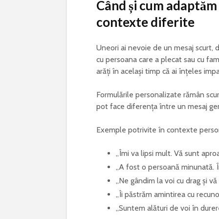
Când și cum adaptăm 
contexte diferite
Uneori ai nevoie de un mesaj scurt, d
cu persoana care a plecat sau cu fami
arăți în același timp că ai înțeles impa
Formulările personalizate rămân scur
pot face diferența între un mesaj ge
Exemple potrivite în contexte perso
„Îmi va lipsi mult. Vă sunt apro
„A fost o persoană minunată. Îm
„Ne gândim la voi cu drag și vă
„Îi păstrăm amintirea cu recunoș
„Suntem alături de voi în durer