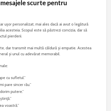
mesajele scurte pentru
ar ușor personalizat, mai ales dacă ai avut o legătură
lia acesteia. Scopul este să păstrezi concizia, dar să
ctul pierderii.
te, dar transmit mai multă căldură și empatie. Acestea
neral și unul cu adevărat memorabil.
nale:
ape cu sufletul.”
i pare sincer rău.”
 dorim putere.”
tință.”
ea voastră.”