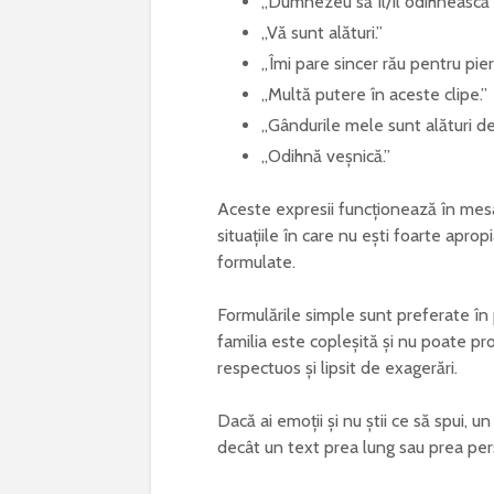
„Dumnezeu să îl/îl odihnească 
„Vă sunt alături.”
„Îmi pare sincer rău pentru pier
„Multă putere în aceste clipe.”
„Gândurile mele sunt alături de
„Odihnă veșnică.”
Aceste expresii funcționează în mesa
situațiile în care nu ești foarte aprop
formulate.
Formulările simple sunt preferate în 
familia este copleșită și nu poate p
respectuos și lipsit de exagerări.
Dacă ai emoții și nu știi ce să spui, u
decât un text prea lung sau prea per