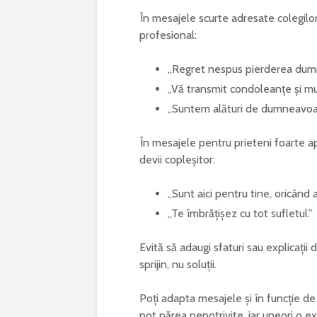
În mesajele scurte adresate colegilor
profesional:
„Regret nespus pierderea dum
„Vă transmit condoleanțe și mu
„Suntem alături de dumneavoas
În mesajele pentru prieteni foarte apro
devii copleșitor:
„Sunt aici pentru tine, oricând a
„Te îmbrățișez cu tot sufletul.”
Evită să adaugi sfaturi sau explicați
sprijin, nu soluții.
Poți adapta mesajele și în funcție de
pot părea nepotrivite, iar uneori o e