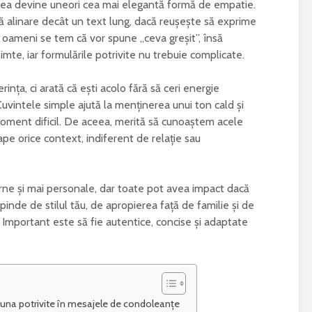
atea devine uneori cea mai elegantă formă de empatie.
poluarea simptomele
există această zi
 alinare decât un text lung, dacă reușește să exprime
alergiilor
care este mesaj
i oameni se tem că vor spune „ceva greșit”, însă
transmis la nive
global
imte, iar formulările potrivite nu trebuie complicate.
nța, ci arată că ești acolo fără să ceri energie
uvintele simple ajută la menținerea unui ton cald și
n moment dificil. De aceea, merită să cunoaștem acele
ape orice context, indiferent de relație sau
rne și mai personale, dar toate pot avea impact dacă
pinde de stilul tău, de apropierea față de familie și de
n. Important este să fie autentice, concise și adaptate
auna potrivite în mesajele de condoleanțe