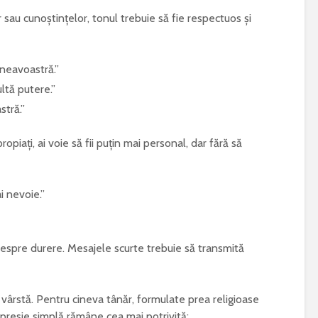
 sau cunoștințelor, tonul trebuie să fie respectuos și
neavoastră.”
ltă putere.”
tră.”
piați, ai voie să fii puțin mai personal, dar fără să
i nevoie.”
i despre durere. Mesajele scurte trebuie să transmită
 vârstă. Pentru cineva tânăr, formulate prea religioase
xpresie simplă rămâne cea mai potrivită: