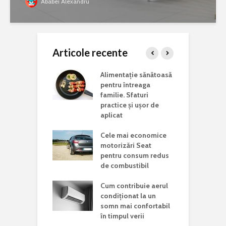
Ababei Alexandru
Articole recente
ina potrivită
Alimentație sănătoasă
C
 lucrări de
pentru întreaga
a
aj acasă
familie. Sfaturi
c
practice și ușor de
J
i vizita într-un
aplicat
d în județul
C
Cele mai economice
o
motorizări Seat
n
Mondială a
pentru consum redus
r Rare. De ce
de combustibil
C
 această zi și
p
ste mesajul
Cum contribuie aerul
a
is la nivel
condiționat la un
somn mai confortabil
în timpul verii