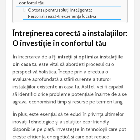
confortul tău
Optează pentru soluții inteligente:
Personalizează-ți experiența locativă
Întreținerea corectă a instalațiilor:
„Iona” de Marin
Ce este acneea
Sorescu – opera ce
O investiție în confortul tău
a schimbat
NUVELA REALISTA ANTE
percepția asupra
CU ELEMENTE DE ANALI
În încercarea de a
îți întreții și optimiza instalațiile
teatrului
PSIHOLOGICA -MOARA 
din casa ta
, este vital să abordezi procesul cu o
NOROC – Ioan Slavici
Esti pasionat de muzica? Invata un
perspectivă holistica. Începe prin a efectua o
instrument care ti se potriveste
Vrei sa fii
evaluare aprofundată a stării curente a tuturor
bun? Lucr
instalațiilor existente în casa ta. Astfel, vei fi capabil
Text argumentativ despre iubire
cei mai bu
să identifici orice probleme potențiale înainte de a se
agrava, economisind timp și resurse pe termen lung.
În plus, este esențial să te educi în privința ultimelor
inovații tehnologice și a soluțiilor eco-friendly
disponibile pe piață. Investește în tehnologii care pot
crește eficiența energetică și care pot reduce