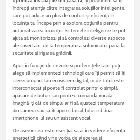
optimiza instalațiile din casa ta
, îți propunem să îți
îndrepți atenția către integrarea soluțiilor inteligente,
care pot aduce un plus de confort și eficiență în
locuința ta. Începe prin a explora opțiunile pentru
automatizarea locuinței. Sistemele inteligente te pot
ajuta să monitorizezi și să controlezi diverse aspecte
ale casei tale, de la temperatura și iluminatul până la
securitate și irigarea grădinii.
Apoi, în funcție de nevoile și preferințele tale, poți
alege să implementezi tehnologii care îți permit să îți
creezi propriul tău ecosistem digital, unde totul este
interconectat și poate fi controlat printr-o simplă
apăsare de buton sau printr-o comandă vocală.
Imagină-ți cât de simplu ar fi să ajustezi temperatura
din cameră sau să îți aprinzi becul folosind doar
smartphone-ul sau un asistent vocal.
De asemenea, este esențial să ai în vedere eficiența
energetică când vine vorba de alegerea și