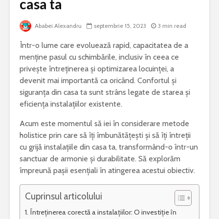
casa ta
Bormașina potrivită
De ce este
Ababei Alexandru
septembrie 15, 2023
3 min read
pentru lucrări de
iepure una
bricolaj acasă
cele mai 
Într-o lume care evoluează rapid, capacitatea de a
specii di
menține pasul cu schimbările, inclusiv în ceea ce
Ce poți vizita într-
Meditera
privește întreținerea și optimizarea locuinței, a
un weekend în
județul Gorj
Sony Alp
devenit mai importantă ca oricând. Confortul și
rămâne un
siguranța din casa ta sunt strâns legate de starea și
Ziua Mondială a
foto bun 
eficiența instalațiilor existente.
Bolilor Rare. De ce
începător
există această zi și
Acum este momentul să iei în considerare metode
care este mesajul
Cele mai 
holistice prin care să îți îmbunătățești și să îți întreții
transmis la nivel
probleme 
cu grijă instalațiile din casa ta, transformând-o într-un
global
combinel
frigorific
sanctuar de armonie și durabilitate. Să explorăm
și cum pot
împreună pașii esențiali în atingerea acestui obiectiv.
prevenite
Cuprinsul articolului
Întreținerea corectă a instalațiilor: O investiție în