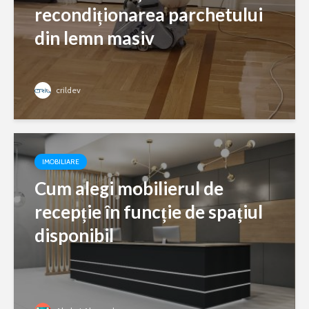
recondiționarea parchetului
din lemn masiv
crildev
IMOBILIARE
Cum alegi mobilierul de
recepție în funcție de spațiul
disponibil