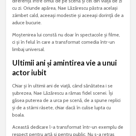
diferență între omul de pe scenă și cel din viața de zi
cu zi. Oriunde apărea, Nae Lăzărescu păstra același
zâmbet cald, aceeași modestie și aceeași dorință de a
aduce bucurie.
Moștenirea lui constă nu doar în spectacole și filme,
ci și în felul în care a transformat comedia într-un
limbaj universal.
Ultimii ani și amintirea vie a unui
actor iubit
Chiar și în ultimii ani de viață, când sănătatea i se
șubrezea, Nae Lăzărescu a rămas fidel scenei. Își
găsea puterea de a urca pe scenă, de a spune replici
și de a stârni râsete, chiar dacă în culise lupta cu
boala.
Această dedicare l-a transformat într-un exemplu de
respect pentru artă și pentru public. Nu s-a retras