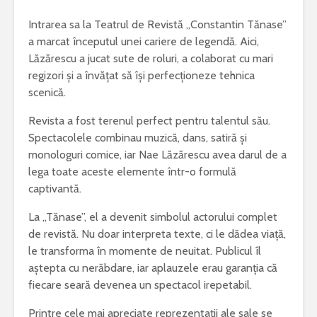
Intrarea sa la Teatrul de Revistă „Constantin Tănase”
a marcat începutul unei cariere de legendă. Aici,
Lăzărescu a jucat sute de roluri, a colaborat cu mari
regizori și a învățat să își perfecționeze tehnica
scenică.
Revista a fost terenul perfect pentru talentul său.
Spectacolele combinau muzică, dans, satiră și
monologuri comice, iar Nae Lăzărescu avea darul de a
lega toate aceste elemente într-o formulă
captivantă.
La „Tănase”, el a devenit simbolul actorului complet
de revistă. Nu doar interpreta texte, ci le dădea viață,
le transforma în momente de neuitat. Publicul îl
aștepta cu nerăbdare, iar aplauzele erau garanția că
fiecare seară devenea un spectacol irepetabil.
Printre cele mai apreciate reprezentații ale sale se