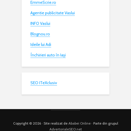
EmmeScrie.ro
Agentie publicitate Vaslui
INFO Vaslui
Blognou.ro
Ideile lui Adi
Închirieri auto în Iași
SEO ITeXclusiv
Copyright © 2026 · Site realizat de
Ababei Online
· Parte din grupul
AdvertorialeSEO.net