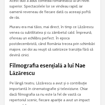
Acest duo a adus comedia românească la un nivel
superior. Spectacolele lor se vindeau rapid, iar
oamenii reveneau de fiecare dată cu aceeași poftă
de râs.
Muraru era mai tăios, mai direct, în timp ce Lăzărescu
venea cu subtilitatea și cu zâmbetul cald. Împreună,
ofereau un echilibru perfect. În epoca
postdecembristă, când România trecea prin schimbări
majore, cei doi au reușit să satirizeze tranziția fără să
devină cinici.
Filmografia esențială a lui Nae
Lăzărescu
Pe lângă teatru, Lăzărescu a avut și o contribuție
importantă în cinematografie și televiziune. Chiar
dacă filmografia sa nu este la fel de vastă ca
repertoriul scenic, fiecare apariție a avut un impact