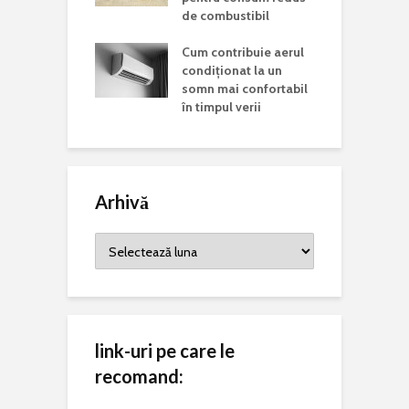
r Rare. De ce
de combustibil
C
 această zi și
p
ste mesajul
Cum contribuie aerul
a
is la nivel
condiționat la un
somn mai confortabil
în timpul verii
Arhivă
Arhivă
link-uri pe care le
recomand: