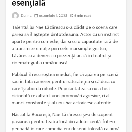
esențială
Bormașina potrivită
De ce este
Dorina
octombrie 1, 2025
6 min read
pentru lucrări de
iepure una
bricolaj acasă
cele mai 
Talentul lui Nae Lăzărescu s-a clădit pe o scenă care
specii di
părea să îl aștepte dintotdeauna. Actor cu un instinct
Ce poți vizita într-
Meditera
aparte pentru comedie, dar și cu o capacitate rară de
un weekend în
județul Gorj
Sony Alp
a transmite emoție prin cele mai simple gesturi,
rămâne un
Lăzărescu a devenit o prezență unică în teatrul și
Ziua Mondială a
foto bun 
cinematografia românească.
Bolilor Rare. De ce
începător
există această zi și
Publicul îl recunoștea imediat, fie că apărea pe scenă
care este mesajul
Cele mai 
sau în fața camerei, pentru naturalețea și căldura cu
transmis la nivel
probleme 
care își aborda rolurile. Popularitatea sa nu a fost
global
combinel
frigorific
niciodată rezultatul unei promovări agresive, ci al
și cum pot
muncii constante și al unui har actoricesc autentic.
prevenite
Născut la București, Nae Lăzărescu și-a descoperit
pasiunea pentru teatru încă din adolescență. Într-o
perioadă în care comedia era deseori folosită ca armă