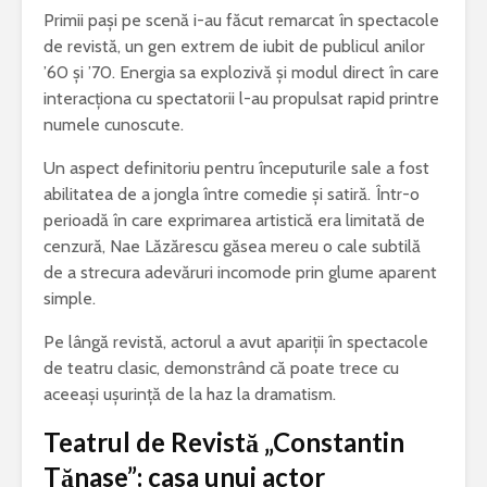
Primii pași pe scenă i-au făcut remarcat în spectacole
de revistă, un gen extrem de iubit de publicul anilor
’60 și ’70. Energia sa explozivă și modul direct în care
interacționa cu spectatorii l-au propulsat rapid printre
numele cunoscute.
Un aspect definitoriu pentru începuturile sale a fost
abilitatea de a jongla între comedie și satiră. Într-o
perioadă în care exprimarea artistică era limitată de
cenzură, Nae Lăzărescu găsea mereu o cale subtilă
de a strecura adevăruri incomode prin glume aparent
simple.
Pe lângă revistă, actorul a avut apariții în spectacole
de teatru clasic, demonstrând că poate trece cu
aceeași ușurință de la haz la dramatism.
Teatrul de Revistă „Constantin
Tănase”: casa unui actor