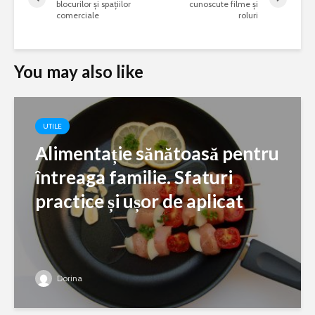
blocurilor și spațiilor
cunoscute filme și
comerciale
roluri
You may also like
UTILE
Alimentație sănătoasă pentru
întreaga familie. Sfaturi
practice și ușor de aplicat
Dorina