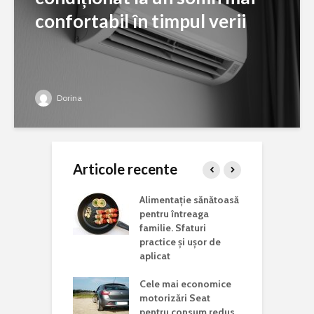
confortabil în timpul verii
Dorina
Articole recente
ina potrivită
Alimentație sănătoasă
C
 lucrări de
pentru întreaga
a
aj acasă
familie. Sfaturi
c
practice și ușor de
J
i vizita într-un
aplicat
d în județul
C
Cele mai economice
o
motorizări Seat
n
Mondială a
pentru consum redus