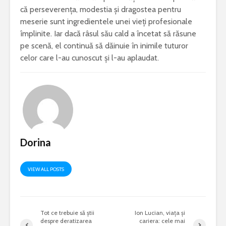
că perseverența, modestia și dragostea pentru
meserie sunt ingredientele unei vieți profesionale
împlinite. Iar dacă râsul său cald a încetat să răsune
pe scenă, el continuă să dăinuie în inimile tuturor
celor care l-au cunoscut și l-au aplaudat.
Dorina
VIEW ALL POSTS
Tot ce trebuie să știi
Ion Lucian, viața și
despre deratizarea
cariera: cele mai