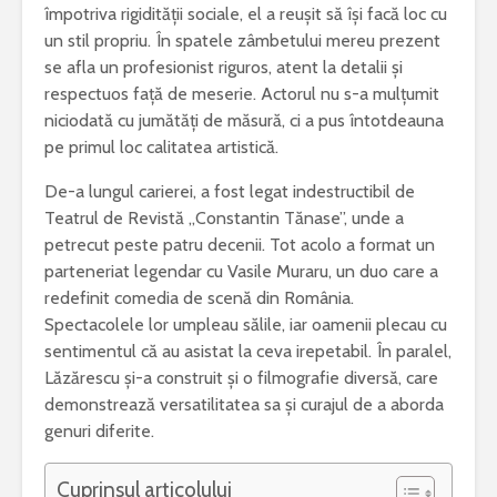
împotriva rigidității sociale, el a reușit să își facă loc cu
un stil propriu. În spatele zâmbetului mereu prezent
se afla un profesionist riguros, atent la detalii și
respectuos față de meserie. Actorul nu s-a mulțumit
niciodată cu jumătăți de măsură, ci a pus întotdeauna
„Iona” de Marin
Ce este acneea
Sorescu – opera ce
pe primul loc calitatea artistică.
a schimbat
NUVELA REALISTA ANTE
percepția asupra
CU ELEMENTE DE ANALI
De-a lungul carierei, a fost legat indestructibil de
teatrului
PSIHOLOGICA -MOARA 
Teatrul de Revistă „Constantin Tănase”, unde a
NOROC – Ioan Slavici
petrecut peste patru decenii. Tot acolo a format un
Esti pasionat de muzica? Invata un
parteneriat legendar cu Vasile Muraru, un duo care a
instrument care ti se potriveste
Vrei sa fii
redefinit comedia de scenă din România.
bun? Lucr
Text argumentativ despre iubire
cei mai bu
Spectacolele lor umpleau sălile, iar oamenii plecau cu
sentimentul că au asistat la ceva irepetabil. În paralel,
Lăzărescu și-a construit și o filmografie diversă, care
demonstrează versatilitatea sa și curajul de a aborda
genuri diferite.
Cuprinsul articolului