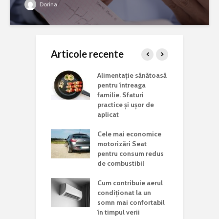
Dorina
Articole recente
ina potrivită
Alimentație sănătoasă
C
 lucrări de
pentru întreaga
a
aj acasă
familie. Sfaturi
c
practice și ușor de
J
i vizita într-un
aplicat
d în județul
C
Cele mai economice
o
motorizări Seat
n
Mondială a
pentru consum redus
r Rare. De ce
de combustibil
C
 această zi și
p
ste mesajul
Cum contribuie aerul
a
is la nivel
condiționat la un
somn mai confortabil
în timpul verii