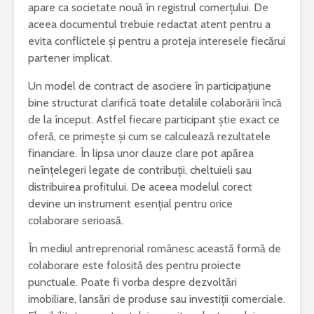
apare ca societate nouă în registrul comerțului. De
aceea documentul trebuie redactat atent pentru a
evita conflictele și pentru a proteja interesele fiecărui
partener implicat.
„Iona” de Marin
Ce este acneea
Un model de contract de asociere în participațiune
Sorescu – opera ce
bine structurat clarifică toate detaliile colaborării încă
a schimbat
NUVELA REALISTA ANTE
percepția asupra
CU ELEMENTE DE ANALI
de la început. Astfel fiecare participant știe exact ce
teatrului
PSIHOLOGICA -MOARA 
oferă, ce primește și cum se calculează rezultatele
NOROC – Ioan Slavici
financiare. În lipsa unor clauze clare pot apărea
Esti pasionat de muzica? Invata un
neînțelegeri legate de contribuții, cheltuieli sau
instrument care ti se potriveste
Vrei sa fii
distribuirea profitului. De aceea modelul corect
bun? Lucr
Text argumentativ despre iubire
cei mai bu
devine un instrument esențial pentru orice
colaborare serioasă.
În mediul antreprenorial românesc această formă de
colaborare este folosită des pentru proiecte
punctuale. Poate fi vorba despre dezvoltări
imobiliare, lansări de produse sau investiții comerciale.