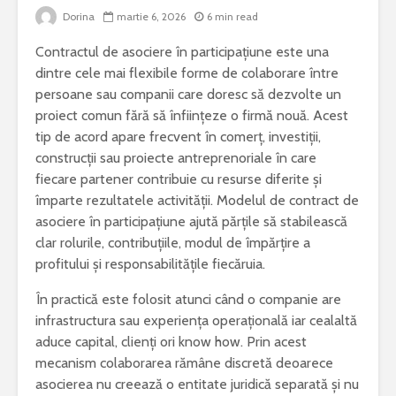
Dorina
martie 6, 2026
6 min read
Bormașina potrivită
De ce este
Contractul de asociere în participațiune este una
pentru lucrări de
iepure una
bricolaj acasă
cele mai 
dintre cele mai flexibile forme de colaborare între
specii di
persoane sau companii care doresc să dezvolte un
Ce poți vizita într-
Meditera
proiect comun fără să înființeze o firmă nouă. Acest
un weekend în
tip de acord apare frecvent în comerț, investiții,
județul Gorj
Sony Alp
construcții sau proiecte antreprenoriale în care
rămâne un
Ziua Mondială a
foto bun 
fiecare partener contribuie cu resurse diferite și
Bolilor Rare. De ce
începător
împarte rezultatele activității. Modelul de contract de
există această zi și
asociere în participațiune ajută părțile să stabilească
care este mesajul
Cele mai 
clar rolurile, contribuțiile, modul de împărțire a
transmis la nivel
probleme 
profitului și responsabilitățile fiecăruia.
global
combinel
frigorific
În practică este folosit atunci când o companie are
și cum pot
prevenite
infrastructura sau experiența operațională iar cealaltă
aduce capital, clienți ori know how. Prin acest
mecanism colaborarea rămâne discretă deoarece
asocierea nu creează o entitate juridică separată și nu