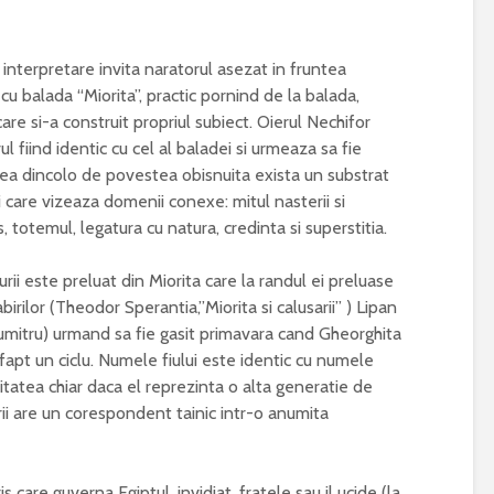
rpretare invita naratorul asezat in fruntea
cu balada “Miorita”, practic pornind de la balada,
are si-a construit propriul subiect. Oierul Nechifor
ul fiind identic cu cel al baladei si urmeaza sa fie
tea dincolo de povestea obisnuita exista un substrat
i care vizeaza domenii conexe: mitul nasterii si
ris, totemul, legatura cu natura, credinta si superstitia.
ii este preluat din Miorita care la randul ei preluase
irilor (Theodor Sperantia,”Miorita si calusarii” ) Lipan
itru) urmand sa fie gasit primavara cand Gheorghita
e fapt un ciclu. Numele fiului este identic cu numele
uitatea chiar daca el reprezinta o alta generatie de
aturii are un corespondent tainic intr-o anumita
e guverna Egiptul, invidiat, fratele sau il ucide (la