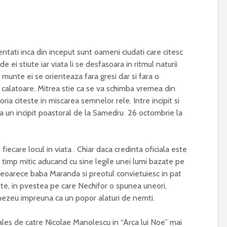
ti inca din inceput sunt oameni ciudati care citesc
i stiute iar viata li se desfasoara in ritmul naturii
a munte ei se orienteaza fara gresi dar si fara o
r calatoare. Mitrea stie ca se va schimba vremea din
toria citeste in miscarea semnelor rele. Intre incipit si
ra un incipit poastoral de la Samedru 26 octombrie la
iecare locul in viata . Chiar daca credinta oficiala este
un timp mitic aducand cu sine legile unei lumi bazate pe
 deoarece baba Maranda si preotul convietuiesc in pat
rte, in pvestea pe care Nechifor o spunea uneori,
nezeu impreuna ca un popor alaturi de nemti.
 de catre Nicolae Manolescu in “Arca lui Noe” mai