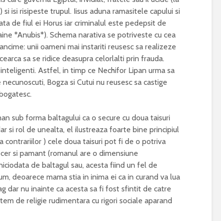
l) si isi risipeste trupul. Iisus aduna ramasitele capului si
tata de fiul ei Horus iar criminalul este pedepsit de
 caine *Anubis*). Schema narativa se potriveste cu cea
ancime: unii oameni mai instariti reusesc sa realizeze
incearca sa se ridice deasupra celorlalti prin frauda.
inteligenti. Astfel, in timp ce Nechifor Lipan urma sa
te necunoscuti, Bogza si Cutui nu reusesc sa castige
mbogatesc.
ub forma baltagului ca o secure cu doua taisuri
r si rol de unealta, el ilustreaza foarte bine principiul
contrariilor ) cele doua taisuri pot fi de o potriva
n, cer si pamant (romanul are o dimensiune
iciodata de baltagul sau, acesta fiind un fel de
um, deoarece mama stia in inima ei ca in curand va lua
tag dar nu inainte ca acesta sa fi fost sfintit de catre
tem de religie rudimentara cu rigori sociale aparand