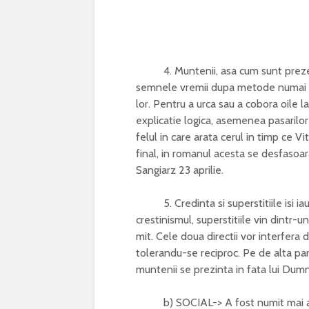
4. Muntenii, asa cum sunt prezenta
semnele vremii dupa metode numai de e
lor. Pentru a urca sau a cobora oile l
explicatie logica, asemenea pasarilo
felul in care arata cerul in timp ce Vi
final, in romanul acesta se desfasoa
Sangiarz 23 aprilie.
5. Credinta si superstitiile isi iau f
crestinismul, superstitiile vin dintr-
mit. Cele doua directii vor interfera
tolerandu-se reciproc. Pe de alta pa
muntenii se prezinta in fata lui Dum
b) SOCIAL-> A fost numit mai ales