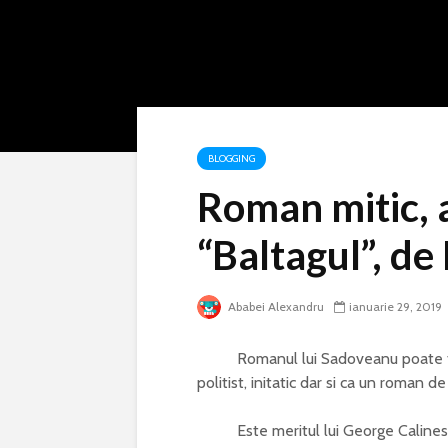
BLOGGING
Roman mitic, a
“Baltagul”, d
Ababei Alexandru
ianuarie 29, 2019
Romanul lui Sadoveanu poate fi int
politist, initatic dar si ca un roman 
Este meritul lui George Calinescu 