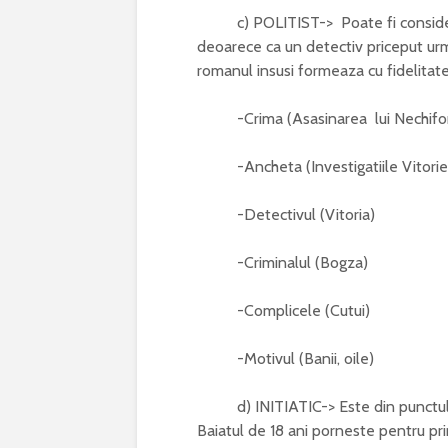
c) POLITIST-> Poate fi considerat 
deoarece ca un detectiv priceput urme
romanul insusi formeaza cu fidelitate
-Crima (Asasinarea lui Nechifor
-Ancheta (Investigatiile Vitorie
-Detectivul (Vitoria)
-Criminalul (Bogza)
-Complicele (Cutui)
-Motivul (Banii, oile)
d) INITIATIC-> Este din punctul de
Baiatul de 18 ani porneste pentru pri