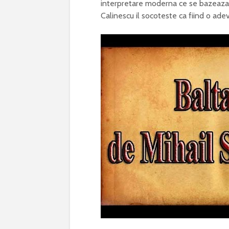
interpretare moderna ce se bazeaza p
Calinescu il socoteste ca fiind o ade