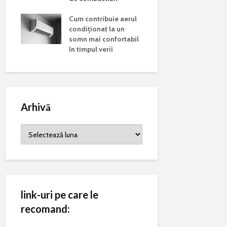
 și
poluarea 
ul
Cum contribuie aerul
alergiilor
l
condiționat la un
somn mai confortabil
în timpul verii
Arhivă
Arhivă
link-uri pe care le
recomand: