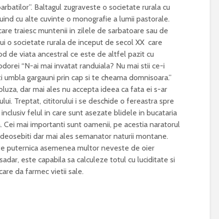
barbatilor”. Baltagul zugraveste o societate rurala cu
atuind cu alte cuvinte o monografie a lumii pastorale.
are traiesc muntenii in zilele de sarbatoare sau de
ului o societate rurala de inceput de secol XX care
d de viata ancestral ce este de altfel pazit cu
odorei “N-ai mai invatat randuiala? Nu mai stii ce-i
 iti umbla gargauni prin cap si te cheama domnisoara.”
bluza, dar mai ales nu accepta ideea ca fata ei s-ar
lui. Treptat, cititorului i se deschide o fereastra spre
nclusiv felul in care sunt asezate blidele in bucataria
a. Cei mai importanti sunt oamenii, pe acestia naratorul
nd deosebiti dar mai ales semanator naturii montane.
ate puternica asemenea multor neveste de oier
adar, este capabila sa calculeze totul cu luciditate si
care da farmec vietii sale.