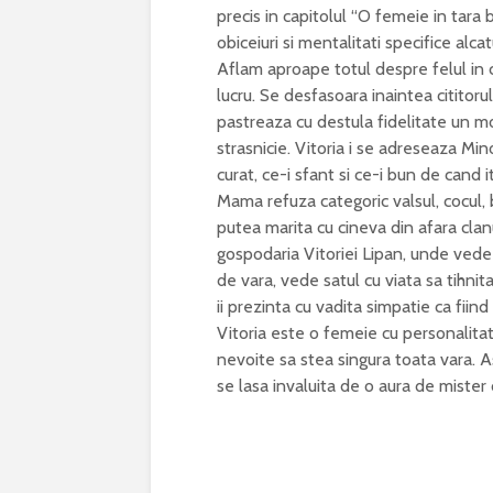
precis in capitolul “O femeie in tara 
obiceiuri si mentalitati specifice alc
Aflam aproape totul despre felul in c
lucru. Se desfasoara inaintea cititor
pastreaza cu destula fidelitate un mo
strasnicie. Vitoria i se adreseaza Min
curat, ce-i sfant si ce-i bun de cand
Mama refuza categoric valsul, cocul, 
putea marita cu cineva din afara clanu
gospodaria Vitoriei Lipan, unde vede i
de vara, vede satul cu viata sa tihnit
ii prezinta cu vadita simpatie ca fii
Vitoria este o femeie cu personalit
nevoite sa stea singura toata vara. As
se lasa invaluita de o aura de mister 