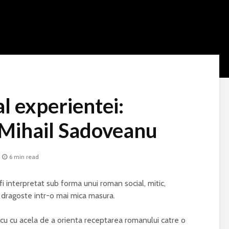
l experientei:
e Mihail Sadoveanu
Cum creezi o
Bormașina potri
atmosferă caldă într-o
pentru lucrări d
casă amenajată în stil
bricolaj acasă
6 min read
Japandi
Ce poți vizita în
erpretat sub forma unui roman social, mitic,
Ce se întâmplă în
weekend în jude
de dragoste intr-o mai mica masura.
organism atunci când
Gorj
nu bei suficientă apă
Ziua Mondială a
cu acela de a orienta receptarea romanului catre o
Cum afectează
Bolilor Rare. De