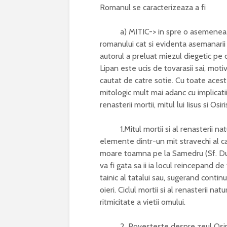
Romanul se caracterizeaza a fi
a) MITIC-> in spre o asemenea inte
romanului cat si evidenta asemanarii 
autorul a preluat miezul diegetic pe c
Lipan este ucis de tovarasii sai, motiv
cautat de catre sotie. Cu toate aces
mitologic mult mai adanc cu implicati
renasterii mortii, mitul lui Iisus si Osi
1.Mitul mortii si al renasterii natur
elemente dintr-un mit stravechi al cab
moare toamna pe la Samedru (Sf. Dum
va fi gata sa ii ia locul reincepand d
tainic al tatalui sau, sugerand contin
oieri. Ciclul mortii si al renasterii n
ritmicitate a vietii omului.
2. Povesteste despre zeul Osiris car