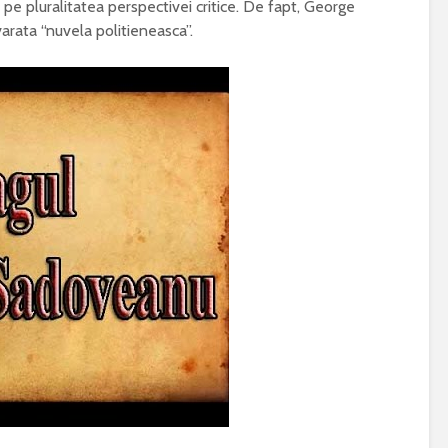
e pluralitatea perspectivei critice. De fapt, George
poluarea simptomele
există această zi
varata “nuvela politieneasca”.
alergiilor
care este mesaj
transmis la nive
global