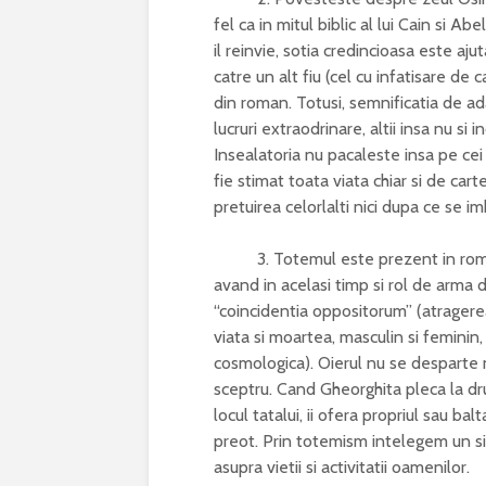
fel ca in mitul biblic al lui Cain si Abe
il reinvie, sotia credincioasa este aju
catre un alt fiu (cel cu infatisare de
din roman. Totusi, semnificatia de ad
lucruri extraodrinare, altii insa nu si 
Insealatoria nu pacaleste insa pe cei 
fie stimat toata viata chiar si de car
pretuirea celorlalti nici dupa ce se i
3. Totemul este prezent in roman s
avand in acelasi timp si rol de arma da
“coincidentia oppositorum” (atragerea 
viata si moartea, masculin si femini
cosmologica). Oierul nu se desparte n
sceptru. Cand Gheorghita pleca la dr
locul tatalui, ii ofera propriul sau bal
preot. Prin totemism intelegem un si
asupra vietii si activitatii oamenilor.