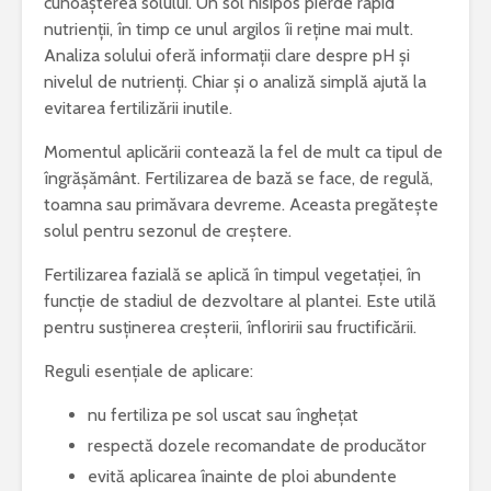
cunoașterea solului. Un sol nisipos pierde rapid
nutrienții, în timp ce unul argilos îi reține mai mult.
Analiza solului oferă informații clare despre pH și
nivelul de nutrienți. Chiar și o analiză simplă ajută la
evitarea fertilizării inutile.
Momentul aplicării contează la fel de mult ca tipul de
îngrășământ. Fertilizarea de bază se face, de regulă,
toamna sau primăvara devreme. Aceasta pregătește
solul pentru sezonul de creștere.
Fertilizarea fazială se aplică în timpul vegetației, în
funcție de stadiul de dezvoltare al plantei. Este utilă
pentru susținerea creșterii, înfloririi sau fructificării.
Reguli esențiale de aplicare:
nu fertiliza pe sol uscat sau înghețat
respectă dozele recomandate de producător
evită aplicarea înainte de ploi abundente