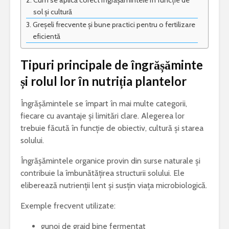
Cum se aplică corect îngrășămintele în funcție de
sol și cultură
Greșeli frecvente și bune practici pentru o fertilizare
eficientă
Tipuri principale de îngrășăminte
și rolul lor în nutriția plantelor
Îngrășămintele se împart în mai multe categorii,
fiecare cu avantaje și limitări clare. Alegerea lor
trebuie făcută în funcție de obiectiv, cultură și starea
solului.
Îngrășămintele organice provin din surse naturale și
contribuie la îmbunătățirea structurii solului. Ele
eliberează nutrienții lent și susțin viața microbiologică.
Exemple frecvent utilizate:
gunoi de grajd bine fermentat