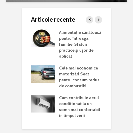
Articole recente
ina potrivită
Alimentație sănătoasă
C
 lucrări de
pentru întreaga
a
aj acasă
familie. Sfaturi
c
practice și ușor de
J
i vizita într-un
aplicat
d în județul
C
Cele mai economice
o
motorizări Seat
n
Mondială a
pentru consum redus
r Rare. De ce
de combustibil
C
 această zi și
p
ste mesajul
Cum contribuie aerul
a
is la nivel
condiționat la un
somn mai confortabil
în timpul verii