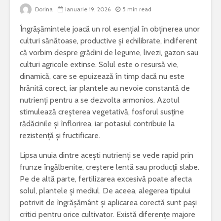
Dorina
ianuarie 19, 2026
5 min read
Bormașina potrivită
De ce este
Îngrășămintele joacă un rol esențial în obținerea unor
pentru lucrări de
iepure una
bricolaj acasă
cele mai 
culturi sănătoase, productive și echilibrate, indiferent
specii di
că vorbim despre grădini de legume, livezi, gazon sau
Ce poți vizita într-
Meditera
culturi agricole extinse. Solul este o resursă vie,
un weekend în
dinamică, care se epuizează în timp dacă nu este
județul Gorj
Sony Alp
hrănită corect, iar plantele au nevoie constantă de
rămâne un
Ziua Mondială a
foto bun 
nutrienți pentru a se dezvolta armonios. Azotul
Bolilor Rare. De ce
începător
stimulează creșterea vegetativă, fosforul susține
există această zi și
rădăcinile și înflorirea, iar potasiul contribuie la
care este mesajul
Cele mai 
rezistență și fructificare.
transmis la nivel
probleme 
global
combinel
Lipsa unuia dintre acești nutrienți se vede rapid prin
frigorific
frunze îngălbenite, creștere lentă sau producții slabe.
și cum pot
prevenite
Pe de altă parte, fertilizarea excesivă poate afecta
solul, plantele și mediul. De aceea, alegerea tipului
potrivit de îngrășământ și aplicarea corectă sunt pași
critici pentru orice cultivator. Există diferențe majore