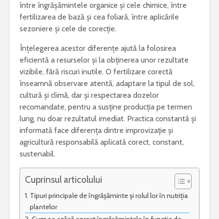
între îngrășămintele organice și cele chimice, între
fertilizarea de bază și cea foliară, între aplicările
sezoniere și cele de corecție.
Înțelegerea acestor diferențe ajută la folosirea
„Iona” de Marin
Ce este acneea
eficientă a resurselor și la obținerea unor rezultate
Sorescu – opera ce
vizibile, fără riscuri inutile. O fertilizare corectă
a schimbat
NUVELA REALISTA ANTE
percepția asupra
CU ELEMENTE DE ANALI
înseamnă observare atentă, adaptare la tipul de sol,
teatrului
PSIHOLOGICA -MOARA 
cultură și climă, dar și respectarea dozelor
NOROC – Ioan Slavici
recomandate, pentru a susține producția pe termen
Esti pasionat de muzica? Invata un
lung, nu doar rezultatul imediat. Practica constantă și
instrument care ti se potriveste
Vrei sa fii
informată face diferența dintre improvizație și
bun? Lucr
Text argumentativ despre iubire
cei mai bu
agricultură responsabilă aplicată corect, constant,
sustenabil.
Cuprinsul articolului
Tipuri principale de îngrășăminte și rolul lor în nutriția
plantelor