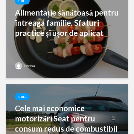
UTILE
Alimentație sănătoasă pentru
întreaga familie. Sfaturi
practice și ușor de aplicat
Dorina
UTILE
Cele mai economice
motorizări Seat pentru
consum redus de combustibil