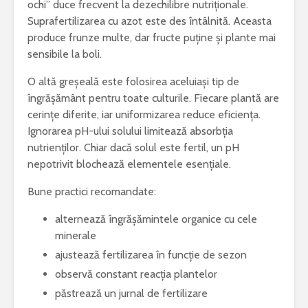
ochi” duce frecvent la dezechilibre nutriționale.
Suprafertilizarea cu azot este des întâlnită. Aceasta
produce frunze multe, dar fructe puține și plante mai
sensibile la boli.
O altă greșeală este folosirea aceluiași tip de
îngrășământ pentru toate culturile. Fiecare plantă are
cerințe diferite, iar uniformizarea reduce eficiența.
Ignorarea pH-ului solului limitează absorbția
nutrienților. Chiar dacă solul este fertil, un pH
nepotrivit blochează elementele esențiale.
Bune practici recomandate:
alternează îngrășămintele organice cu cele
minerale
ajustează fertilizarea în funcție de sezon
observă constant reacția plantelor
păstrează un jurnal de fertilizare