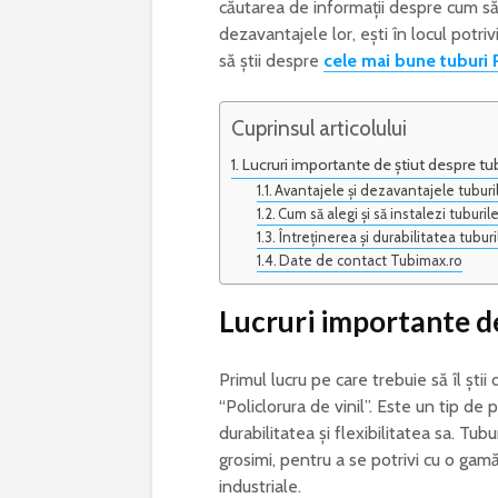
căutarea de informații despre cum să l
dezavantajele lor, ești în locul potri
să știi despre
cele mai bune tuburi
Cuprinsul articolului
Lucruri importante de știut despre tu
Avantajele și dezavantajele tuburi
Cum să alegi și să instalezi tuburi
Întreținerea și durabilitatea tubur
Date de contact Tubimax.ro
Lucruri importante de
Primul lucru pe care trebuie să îl șt
“Policlorura de vinil”. Este un tip de
durabilitatea și flexibilitatea sa. Tub
grosimi, pentru a se potrivi cu o gamă
industriale.