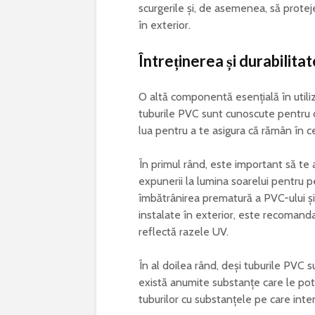
scurgerile și, de asemenea, să protej
în exterior.
Întreținerea și durabilita
O altă componentă esențială în utili
tuburile PVC sunt cunoscute pentru du
lua pentru a te asigura că rămân în 
În primul rând, este important să te 
expunerii la lumina soarelui pentru 
îmbătrânirea prematură a PVC-ului și
instalate în exterior, este recomanda
reflectă razele UV.
În al doilea rând, deși tuburile PVC 
există anumite substanțe care le pot 
tuburilor cu substanțele pe care inten