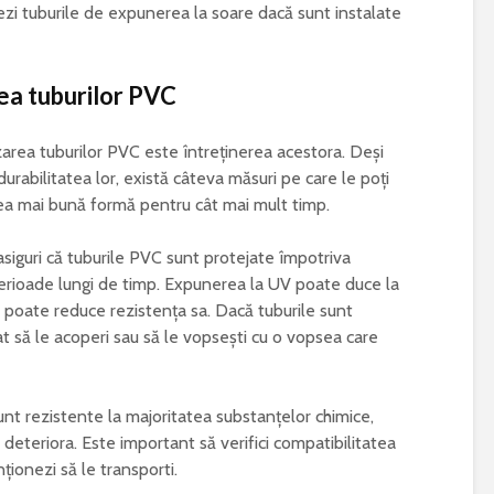
ezi tuburile de expunerea la soare dacă sunt instalate
tea tuburilor PVC
zarea tuburilor PVC este întreținerea acestora. Deși
rabilitatea lor, există câteva măsuri pe care le poți
cea mai bună formă pentru cât mai mult timp.
asiguri că tuburile PVC sunt protejate împotriva
perioade lungi de timp. Expunerea la UV poate duce la
 poate reduce rezistența sa. Dacă tuburile sunt
t să le acoperi sau să le vopsești cu o vopsea care
sunt rezistente la majoritatea substanțelor chimice,
deteriora. Este important să verifici compatibilitatea
ționezi să le transporti.