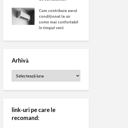
 și
poluarea 
ul
Cum contribuie aerul
alergiilor
l
condiționat la un
somn mai confortabil
în timpul verii
Arhivă
Arhivă
link-uri pe care le
recomand: