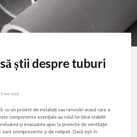
să știi despre tuburi
Cum creezi o
Bormașina potri
atmosferă caldă într-o
pentru lucrări d
casă amenajată în stil
bricolaj acasă
5 min read
Japandi
Ce poți vizita în
, cu un proiect de instalații sau renovări acasă care a
Ce se întâmplă în
weekend în jude
este componente esențiale au rolul lor bine stabilit
organism atunci când
Gorj
nu bei suficientă apă
 preluarea și evacuarea apei, la proiecte de ventilație
Ziua Mondială a
C sunt omniprezente și de nelipsit. Dacă ești în
Cum afectează
Bolilor Rare. De