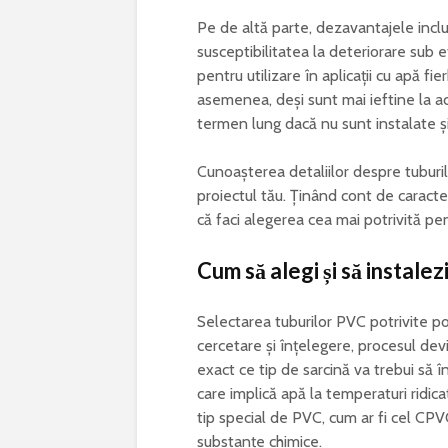
Pe de altă parte, dezavantajele inclu
susceptibilitatea la deteriorare sub
pentru utilizare în aplicații cu apă f
asemenea, deși sunt mai ieftine la ac
termen lung dacă nu sunt instalate ș
Cunoașterea detaliilor despre tuburi
proiectul tău. Ținând cont de caracter
că faci alegerea cea mai potrivită pen
Cum să alegi și să instale
Selectarea tuburilor PVC potrivite po
cercetare și înțelegere, procesul devi
exact ce tip de sarcină va trebui să
care implică apă la temperaturi ridic
tip special de PVC, cum ar fi cel CPV
substanțe chimice.