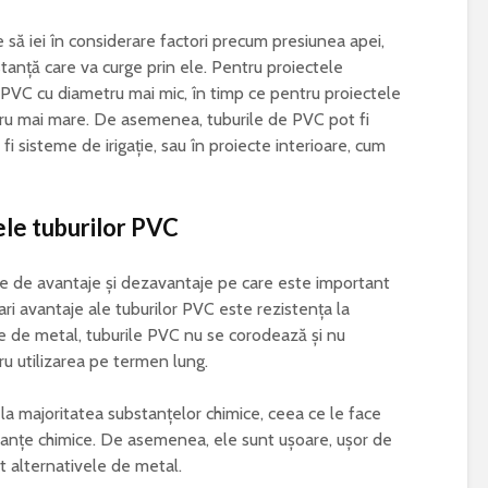
 să iei în considerare factori precum presiunea apei,
tanță care va curge prin ele. Pentru proiectele
i PVC cu diametru mai mic, în timp ce pentru proiectele
tru mai mare. De asemenea, tuburile de PVC pot fi
r fi sisteme de irigație, sau în proiecte interioare, cum
ele tuburilor PVC
rie de avantaje și dezavantaje pe care este important
ari avantaje ale tuburilor PVC este rezistența la
e de metal, tuburile PVC nu se corodează și nu
ru utilizarea pe termen lung.
 la majoritatea substanțelor chimice, ceea ce le face
tanțe chimice. De asemenea, ele sunt ușoare, ușor de
ât alternativele de metal.