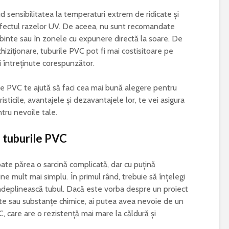
d sensibilitatea la temperaturi extrem de ridicate și
 efectul razelor UV. De aceea, nu sunt recomandate
ierbinte sau în zonele cu expunere directă la soare. De
hiziționare, tuburile PVC pot fi mai costisitoare pe
i întreținute corespunzător.
le PVC te ajută să faci cea mai bună alegere pentru
isticile, avantajele și dezavantajele lor, te vei asigura
tru nevoile tale.
zi tuburile PVC
ate părea o sarcină complicată, dar cu puțină
ne mult mai simplu. În primul rând, trebuie să înțelegi
 îndeplinească tubul. Dacă este vorba despre un proiect
ate sau substanțe chimice, ai putea avea nevoie de un
C, care are o rezistență mai mare la căldură și