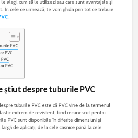
e alegi, cum să le utilizezi sau care sunt avantajele și
poluarea simptomele
există această zi
vit. În cele ce urmează, te vom ghida prin tot ce trebuie
alergiilor
care este mesaj
 PVC
.
transmis la nive
global
burile PVC
lor PVC
le PVC
ilor PVC
 știut despre tuburile PVC
ii despre tuburile PVC este că PVC vine de la termenul
 plastic extrem de rezistent, fiind recunoscut pentru
urile PVC sunt disponibile în diferite dimensiuni și
 largă de aplicații, de la cele casnice până la cele