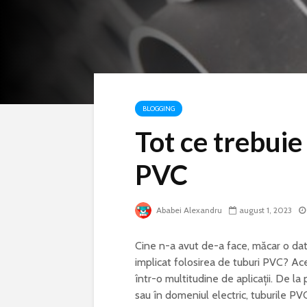
BLOGGING
Tot ce trebuie 
PVC
Ababei Alexandru
august 1, 2023
Cine n-a avut de-a face, măcar o dată
implicat folosirea de tuburi PVC? Ac
într-o multitudine de aplicații. De la
sau în domeniul electric, tuburile PV