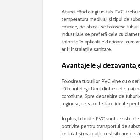
Atunci când alegi un tub PVC, trebuie
temperatura mediului și tipul de subs
casnice, de obicei, se folosesc tubur
industriale se preferă cele cu diame
folosite în aplicații exterioare, cum a
ar fi instalațiile sanitare.
Avantajele și dezavantaj
Folosirea tuburilor PVC vine cu o se
să le înțelegi. Unul dintre cele mai m
coroziune. Spre deosebire de tuburil
ruginesc, ceea ce le face ideale pent
În plus, tuburile PVC sunt rezistente
potrivite pentru transportul de subs
instalat și mai puțin costisitoare dec