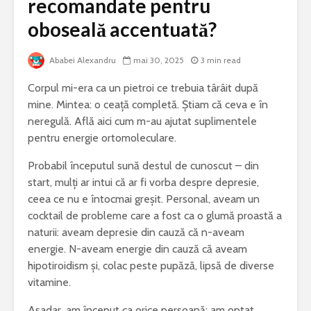
recomandate pentru
oboseală accentuată?
Bormașina potrivită
De ce este
pentru lucrări de
iepure una
bricolaj acasă
cele mai 
Ababei Alexandru
mai 30, 2025
3 min read
specii di
Ce poți vizita într-
Meditera
Corpul mi-era ca un pietroi ce trebuia târâit după
un weekend în
mine. Mintea: o ceață completă. Știam că ceva e în
județul Gorj
Sony Alp
neregulă. Află aici cum m-au ajutat suplimentele
rămâne un
pentru energie ortomoleculare.
Ziua Mondială a
foto bun 
Bolilor Rare. De ce
începător
Probabil începutul sună destul de cunoscut – din
există această zi și
care este mesajul
Cele mai 
start, mulți ar intui că ar fi vorba despre depresie,
transmis la nivel
probleme 
ceea ce nu e întocmai greșit. Personal, aveam un
global
combinel
cocktail de probleme care a fost ca o glumă proastă a
frigorific
naturii: aveam depresie din cauză că n-aveam
și cum pot
energie. N-aveam energie din cauză că aveam
prevenite
hipotiroidism și, colac peste pupăză, lipsă de diverse
vitamine.
Așadar, am început ca orice persoană: am optat