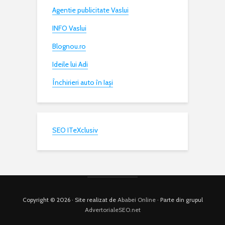
Agentie publicitate Vaslui
INFO Vaslui
Blognou.ro
Ideile lui Adi
Închirieri auto în Iași
SEO ITeXclusiv
Copyright © 2026 · Site realizat de
Ababei Online
· Parte din grupul
AdvertorialeSEO.net