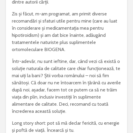
dintre autorii cărții.
Zis și făcut, m-am programat, am primit diverse
recomandări și sfaturi utile pentru mine (care au luat
în considerare și medicamentația mea pentru
hipotiroidism) și am dat bice înainte, adăugând
tratamentele naturiste plus suplimentele
ortomoleculare BIOGENA.
Într-adevăr, nu sunt ieftine, dar, când vezi că există o
soluție naturala de calitate care chiar funcționează, te
mai uiți la bani? Știi vorba românului – noi să fim
sănătoși. Că doar nu ne întoarcem în țărână cu averile
după noi, așadar, facem tot ce putem ca să ne trăim
viața din plin, inclusiv investiții în suplimente
alimentare de calitate. Deci, recomand cu toată
încrederea această soluție.
Long story short: pot să mă declar fericită, cu energie
și poftă de viață. Încearcă și tu.