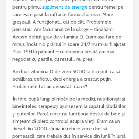
pentru primul
supliment de energie
pentru femei pe
care l-am găsit la rafturile farmaciilor mari. Mare
greșeală. A funcționat… cât de cât. Problemele
persistau. Am făcut analize la sânge – tănăăăm!
„Iona” de Marin
Ce este acneea
Aveam deficit grav de vitamina D. Eram așa tare pe
Sorescu – opera ce
minus, încât nici prăjitul în soare 24/7 nu m-ar fi ajutat.
a schimbat
NUVELA REALISTA ANTE
Plus TSH la pământ – cu doamna tiroidă am mai
percepția asupra
CU ELEMENTE DE ANALI
teatrului
PSIHOLOGICA -MOARA 
negociat cu pastile, cu restul… nu prea.
NOROC – Ioan Slavici
Esti pasionat de muzica? Invata un
Am luat vitamina D de vreo 5000 la început, ca să
instrument care ti se potriveste
Vrei sa fii
echilibrez deficitul, deci energia a crescut puțin.
bun? Lucr
Problemele tot au persistat.
Cum?!
Text argumentativ despre iubire
cei mai bu
În fine, după lungi plimbări pe la medici, nutriționiști și
bineînțeles, terapeuți, ajunsesem la capătul răbdărilor
și puterilor. Parcă nimic nu funcționa destul de bine și
simțeam că pierd controlul asupra vieții. Eram ca un
diesel din 2000 căruia îi trebuie zece chei să
pornească, care trebuie dus în service din lună în lună,