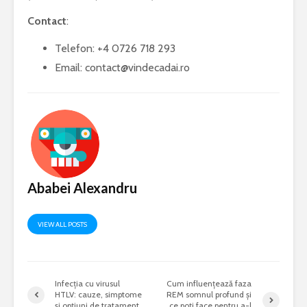
Contact
:
Telefon: +4 0726 718 293
Email:
contact@vindecadai.ro
Ababei Alexandru
VIEW ALL POSTS
Infecția cu virusul
Cum influențează faza
HTLV: cauze, simptome
REM somnul profund și
și opțiuni de tratament
ce poți face pentru a-l