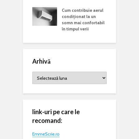
 această zi și
p
ste mesajul
Cum contribuie aerul
a
is la nivel
condiționat la un
somn mai confortabil
în timpul verii
Arhivă
Arhivă
link-uri pe care le
recomand:
EmmeScrie.ro