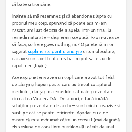
că bate și troncăne.
Înainte să mă resemnez și să abandonez lupta cu
propriul meu corp, spunând că poate așa m-am
născut, am luat decizia de a apela, într-un final, la
remedii naturiste – deși eram sceptică. Rău n-avea ce
să facă, so here goes nothing, nu? O prietenă mi-a
sugerat
suplimente pentru energie
ortomoleculare,
dar avea un spiel toată treaba: nu pot să le iau de
capul meu (logic.)
Aceeași prietenă avea un copil care a avut tot felul
de alergii și hopuri peste care au trecut cu ajutorul
medicilor, dar și prin remediile naturale prezentate
din cartea VindecaDAI. De atunci, e fană înrăită
soluțiilor prezentate de acolo – sunt minim invazive și
sunt, pe cât se poate, eficiente. Așadar, nu e de
mirare că m-a îndrumat către un consult (mai degrabă
zis sesiune de consiliere nutrițională) oferit de unul