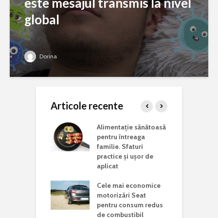
este mesajul transmis la nivel
global
Dorina
Articole recente
ina potrivită
Alimentație sănătoasă
C
 lucrări de
pentru întreaga
a
aj acasă
familie. Sfaturi
c
practice și ușor de
J
i vizita într-un
aplicat
d în județul
C
Cele mai economice
o
motorizări Seat
n
Mondială a
pentru consum redus
r Rare. De ce
de combustibil
C