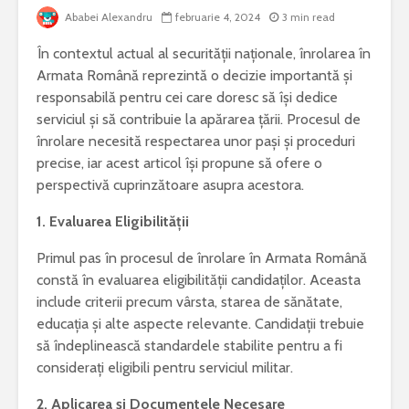
Ababei Alexandru
februarie 4, 2024
3 min read
Bormașina potrivită
De ce este
În contextul actual al securității naționale, înrolarea în
pentru lucrări de
iepure una
bricolaj acasă
cele mai 
Armata Română reprezintă o decizie importantă și
specii di
responsabilă pentru cei care doresc să își dedice
Ce poți vizita într-
Meditera
serviciul și să contribuie la apărarea țării. Procesul de
un weekend în
înrolare necesită respectarea unor pași și proceduri
județul Gorj
Sony Alp
precise, iar acest articol își propune să ofere o
rămâne un
Ziua Mondială a
foto bun 
perspectivă cuprinzătoare asupra acestora.
Bolilor Rare. De ce
începător
există această zi și
1. Evaluarea Eligibilității
care este mesajul
Cele mai 
transmis la nivel
probleme 
Primul pas în procesul de înrolare în Armata Română
global
combinel
constă în evaluarea eligibilității candidaților. Aceasta
frigorific
include criterii precum vârsta, starea de sănătate,
și cum pot
educația și alte aspecte relevante. Candidații trebuie
prevenite
să îndeplinească standardele stabilite pentru a fi
considerați eligibili pentru serviciul militar.
2. Aplicarea și Documentele Necesare