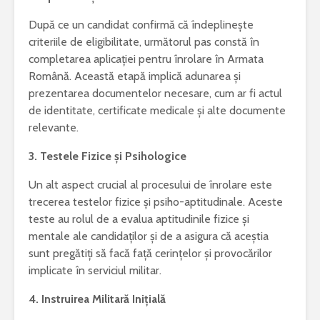
După ce un candidat confirmă că îndeplinește
criteriile de eligibilitate, următorul pas constă în
completarea aplicației pentru înrolare în Armata
Română. Această etapă implică adunarea și
„Iona” de Marin
Ce este acneea
Sorescu – opera ce
prezentarea documentelor necesare, cum ar fi actul
a schimbat
NUVELA REALISTA ANTE
de identitate, certificate medicale și alte documente
percepția asupra
CU ELEMENTE DE ANALI
relevante.
teatrului
PSIHOLOGICA -MOARA 
NOROC – Ioan Slavici
3. Testele Fizice și Psihologice
Esti pasionat de muzica? Invata un
instrument care ti se potriveste
Vrei sa fii
Un alt aspect crucial al procesului de înrolare este
bun? Lucr
trecerea testelor fizice și psiho-aptitudinale. Aceste
Text argumentativ despre iubire
cei mai bu
teste au rolul de a evalua aptitudinile fizice și
mentale ale candidaților și de a asigura că aceștia
sunt pregătiți să facă față cerințelor și provocărilor
implicate în serviciul militar.
4. Instruirea Militară Inițială