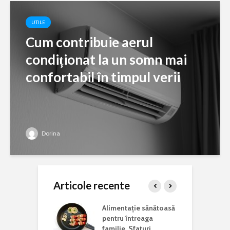
UTILE
Cum contribuie aerul
condiționat la un somn mai
confortabil în timpul verii
Dorina
Articole recente
ina potrivită
Alimentație sănătoasă
C
 lucrări de
pentru întreaga
a
aj acasă
familie. Sfaturi
c