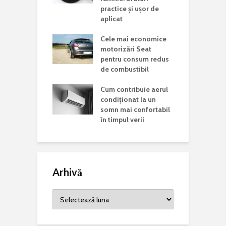
practice și ușor de
J
i vizita într-un
aplicat
d în județul
C
Cele mai economice
o
motorizări Seat
n
Mondială a
pentru consum redus
r Rare. De ce
de combustibil
C
 această zi și
p
ste mesajul
Cum contribuie aerul
a
is la nivel
condiționat la un
somn mai confortabil
în timpul verii
Arhivă
Arhivă