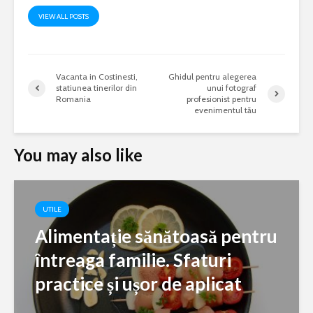
VIEW ALL POSTS
Vacanta in Costinesti,
Ghidul pentru alegerea
statiunea tinerilor din
unui fotograf
Romania
profesionist pentru
evenimentul tău
You may also like
UTILE
Alimentație sănătoasă pentru
întreaga familie. Sfaturi
practice și ușor de aplicat